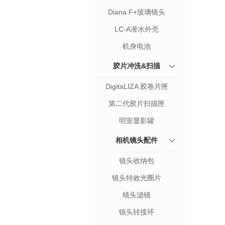
Diana F+玻璃镜头
LC-A潜水外壳
机身电池
胶片冲洗&扫描
DigitaLIZA 胶卷片匣
第二代胶片扫描匣
明室显影罐
相机镜头配件
镜头收纳包
镜头特效光圈片
镜头滤镜
镜头转接环