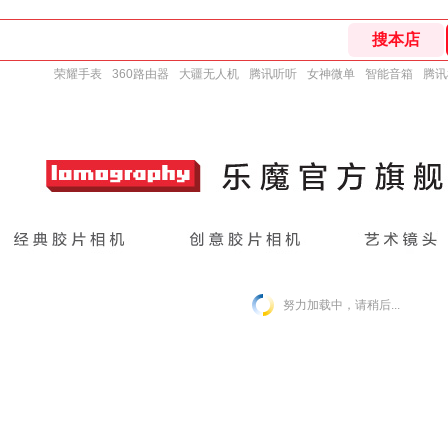
荣耀手表
360路由器
大疆无人机
腾讯听听
女神微单
智能音箱
腾讯
努力加载中，请稍后...