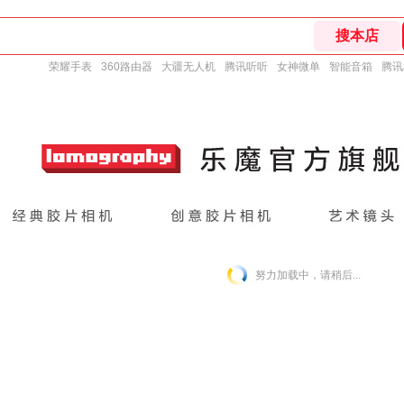
荣耀手表
360路由器
大疆无人机
腾讯听听
女神微单
智能音箱
腾讯
努力加载中，请稍后...