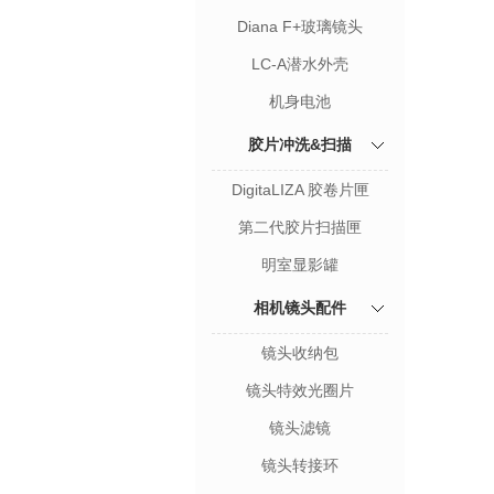
Diana F+玻璃镜头
LC-A潜水外壳
机身电池
胶片冲洗&扫描
DigitaLIZA 胶卷片匣
第二代胶片扫描匣
明室显影罐
相机镜头配件
镜头收纳包
镜头特效光圈片
镜头滤镜
镜头转接环