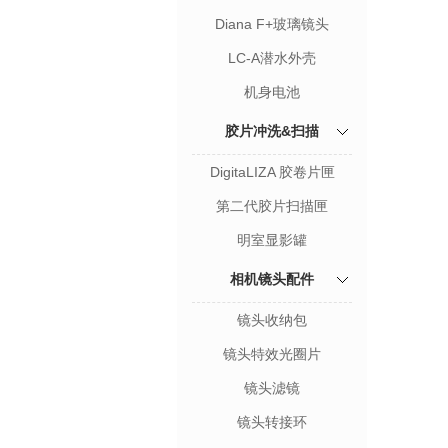
Diana F+玻璃镜头
LC-A潜水外壳
机身电池
胶片冲洗&扫描
DigitaLIZA 胶卷片匣
第二代胶片扫描匣
明室显影罐
相机镜头配件
镜头收纳包
镜头特效光圈片
镜头滤镜
镜头转接环