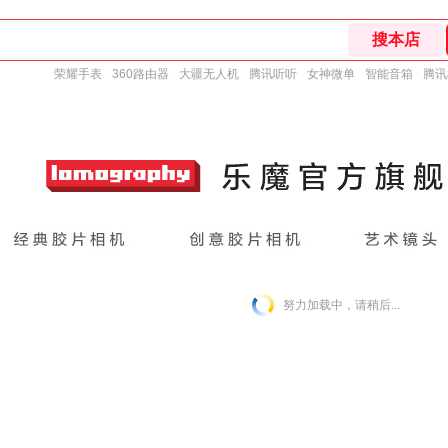
荣耀手表
360路由器
大疆无人机
腾讯听听
女神微单
智能音箱
腾讯
努力加载中，请稍后...